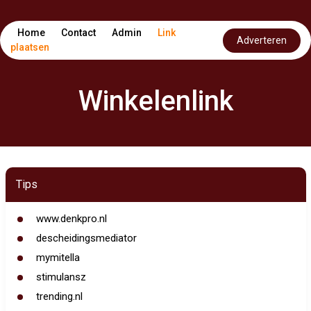
Home
Contact
Admin
Link
Adverteren
plaatsen
Winkelenlink
Tips
www.denkpro.nl
descheidingsmediator
mymitella
stimulansz
trending.nl